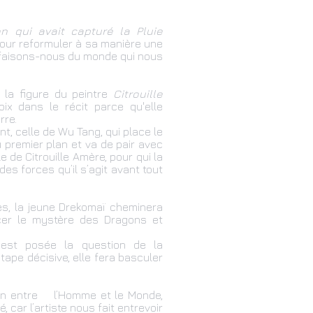
n qui avait capturé la Pluie
 pour reformuler à sa manière une
 faisons-nous du monde qui nous
s la figure du peintre
Citrouille
x dans le récit parce qu'elle
rre.
t, celle de Wu Tang, qui place le
u premier plan et va de pair avec
e de Citrouille Amère, pour qui la
es forces qu’il s’agit avant tout
es, la jeune Drekomaï cheminera
cer le mystère des Dragons et
st posée la question de la
tape décisive, elle fera basculer
nion entre l’Homme et le Monde,
, car l’artiste nous fait entrevoir