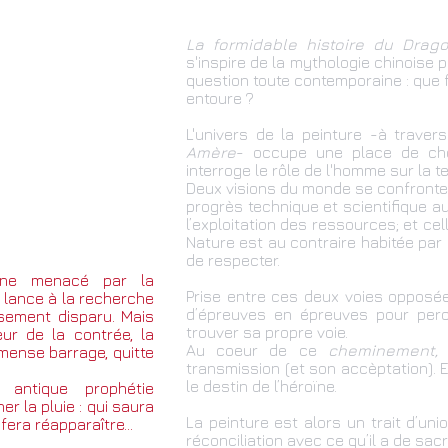
La formidable histoire du Drago
s'inspire de la mythologie chinoise
question toute contemporaine : que
entoure ?
L'univers de la peinture -à traver
Amère
- occupe une place de choi
interroge le rôle de l'homme sur la te
Deux visions du monde se confronten
progrès technique et scientifique a
l’exploitation des ressources; et cell
Nature est au contraire habitée par d
de respecter.
hine menacé par la
Prise entre ces deux voies opposé
 lance à la recherche
d’épreuves en épreuves pour per
sement disparu. Mais
trouver sa propre voie.
ur de la contrée, la
Au coeur de ce
cheminement,
e
mmense barrage, quitte
transmission (et son accèptation). E
le destin de l’héroïne.
 antique prophétie
er la pluie : qui saura
La peinture est alors un trait d’u
 fera réapparaître…
réconciliation avec ce qu’il a de sacré