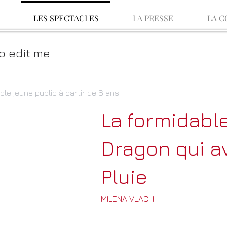
LES SPECTACLES
LA PRESSE
LA C
 to edit me
le jeune public à partir de 6 ans
La formidable
Dragon qui av
Pluie
MILENA VLACH