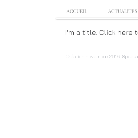
ACCUEIL
ACTUALITES
I'm a title. Click here
​Création novembre 2016. Spectac