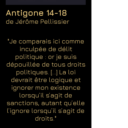
Antigone 14-18
de Jérôme Pellissier
"Je comparais ici comme
inculpée de délit
politique : or je suis
dépouillée de tous droits
politiques. [...] La loi
devrait être logique et
ignorer mon existence
lorsqu’il s’agit de
sanctions, autant qu’elle
l’ignore lorsqu’il s’agit de
droits."